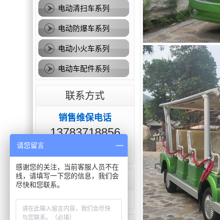
电动清扫车系列
电动防爆车系列
电动小火车系列
电动车配件系列
联系方式
销售维保电话
13783718856
请您留言
18605127789
感谢您的关注，当前客服人员不在
线，请填写一下您的信息，我们会
重点客户
尽快和您联系。
点击查看全部案例>>